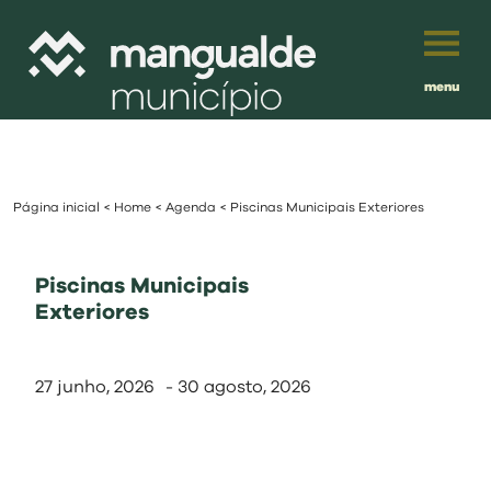
menu
Português
English
Página inicial
<
Home
<
Agenda
<
Piscinas Municipais Exteriores
Français
município
Español
Piscinas Municipais
viver
Exteriores
Traduzido por:
investir
27 junho, 2026
-
30 agosto, 2026
balcão digital