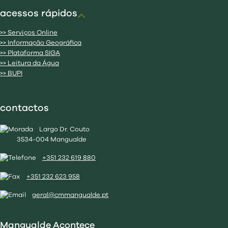
acessos rápidos
>> Serviços Online
>> Informação Geográfica
>> Plataforma SIGA
>> Leitura da Água
>> BUPI
contactos
Largo Dr. Couto
3534-004 Mangualde
+351 232 619 880
+351 232 623 958
geral@cmmangualde.pt
Mangualde Acontece