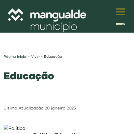
menu
Português
English
Página inicial
<
Viver
<
Educação
Français
município
Educação
Español
viver
Traduzido por:
investir
Última Atualização
20 janeiro 2025
balcão digital