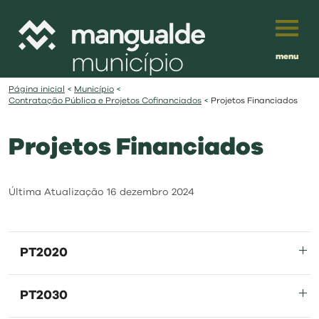
menu
Português
Página inicial
<
Município
<
Contratação Pública e Projetos Cofinanciados
<
Projetos Financiados
English
Projetos Financiados
Français
município
Español
viver
Última Atualização
16 dezembro 2024
Traduzido por:
investir
PT2020
balcão digital
PT2030