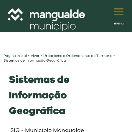
menu
Português
English
Página inicial
<
Viver
<
Urbanismo e Ordenamento do Território
<
Français
município
Sistemas de Informação Geográfica
Español
Sistemas de
viver
Traduzido por:
Informação
investir
Geográfica
balcão digital
SIG - Município Mangualde