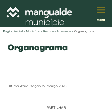
menu
Português
Página inicial
<
Município
<
Recursos Humanos
<
Organograma
English
Organograma
Français
município
Español
viver
Traduzido por:
investir
Última Atualização
27 março 2025
balcão digital
PARTILHAR