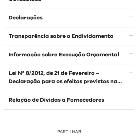
visit
Declarações
Transparência sobre o Endividamento
Informação sobre Execução Orçamental
Lei Nº 8/2012, de 21 de Fevereiro –
Declaração para os efeitos previstos na
alínea b) do nº1 do art.º 15º
Relação de Dívidas a Fornecedores
PARTILHAR