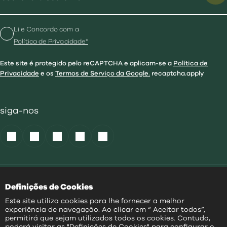
Li e Concordo com a
Política de Privacidade*
Este site é protegido pelo reCAPTCHA e aplicam-se a
Política de
Privacidade
e os
Termos de Serviço da Google.
recaptcha.apply
siga-nos
Política de Cookies
|
Definições de Cookies
Acessibilidade
|
Política Privacidade
|
Este site utiliza cookies para lhe fornecer a melhor
Aviso Transparência
|
experiência de navegação. Ao clicar em “ Aceitar todos”,
Mapa do Site
permitirá que sejam utilizados todos os cookies. Contudo,
poderá visitar as "Definições de Cookies" para configurar o