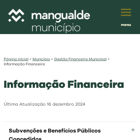
menu
Português
English
Página inicial
<
Município
<
Gestão Financeira Municipal
<
Français
município
Informação Financeira
Español
Informação Financeira
viver
Traduzido por:
investir
Última Atualização
16 dezembro 2024
balcão digital
Subvenções e Benefícios Públicos
Concedidos