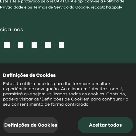
Este site é protegido pelo reCAPTCHA e aplicam-se a
Política de
Privacidade
e os
Termos de Serviço da Google.
recaptcha.apply
siga-nos
Política de Cookies
|
Definições de Cookies
Acessibilidade
|
Política Privacidade
|
Este site utiliza cookies para lhe fornecer a melhor
Aviso Transparência
|
experiência de navegação. Ao clicar em “ Aceitar todos”,
Mapa do Site
permitirá que sejam utilizados todos os cookies. Contudo,
poderá visitar as "Definições de Cookies" para configurar o
PT
seu consentimento de forma controlada.
@
2026
|
Todos os direitos reservados
Definições de Cookies
Aceitar todos