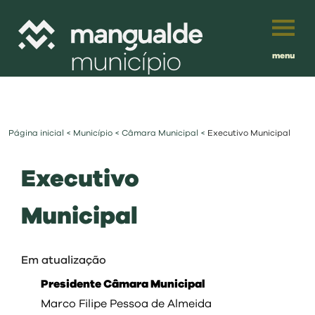
menu
Português
English
Página inicial
<
Município
<
Câmara Municipal
<
Executivo Municipal
Français
município
Executivo
Español
viver
Municipal
Traduzido por:
investir
Em atualização
balcão digital
Presidente Câmara Municipal
Marco Filipe Pessoa de Almeida