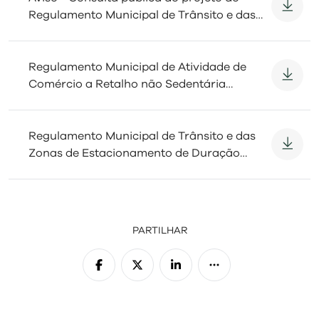
de Bebidas não Sedentário
Regulamento Municipal de Trânsito e das
Zonas de Estacionamento de Duração
Limitada do Município de Mangualde
Regulamento Municipal de Atividade de
Comércio a Retalho não Sedentária
Exercida por Vendedores Ambulantes e de
Prestadores de Serviços de Restauração ou
de Bebidas não Sedentário
Regulamento Municipal de Trânsito e das
Zonas de Estacionamento de Duração
Limitada do Município de Mangualde
PARTILHAR