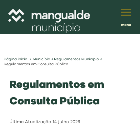
menu
Português
English
Página inicial
<
Município
<
Regulamentos Município
<
Français
município
Regulamentos em Consulta Pública
Español
Regulamentos em
viver
Traduzido por:
Consulta Pública
investir
balcão digital
Última Atualização
14 julho 2026