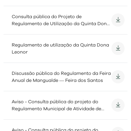
visit
Consulta pública do Projeto de
Regulamento de Utilização da Quinta Dona
Leonor
Regulamento de utilização da Quinta Dona
Leonor
Discussão pública do Regulamento da Feira
Anual de Mangualde ― Feira dos Santos
Aviso - Consulta pública do projeto do
Regulamento Municipal de Atividade de
Comércio a Retalho não Sedentária
Exercida por Vendedores Ambulantes e de
Prestadores de Serviços de Restauração ou
Aviso - Consulta pública do projeto do