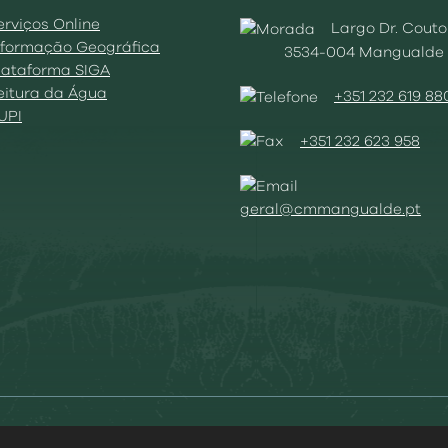
erviços Online
Largo Dr. Couto
Informação Geográfica
3534-004 Mangualde
Plataforma SIGA
Leitura da Água
+351 232 619 88
BUPI
+351 232 623 958
geral@cmmangualde.pt