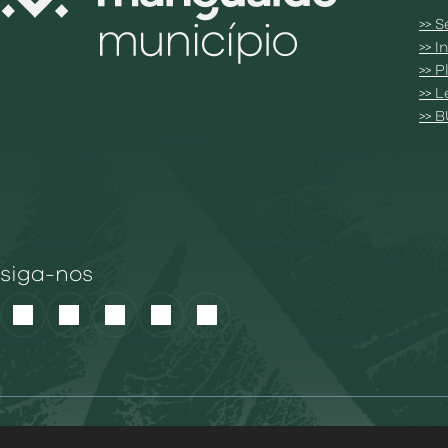
>> S
>> 
>> 
>> 
>> 
siga-nos