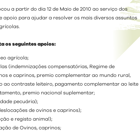
de
Conselho
Balanço
Profissional
Águas
Prestação
Regulamentos
Biblioteca
Migrantes
PDM
Municipal
 Município
Cultura e Arquivo
Social
u a partir do dia 12 de Maio de 2010 ao serviço dos
Residuais
de Contas
em Vigor
Municipal
de
Procedimentos
Alterações
e apoio para ajudar a resolver os mais diversos assuntos
Informação
Educação
Sistemas
Regulamentos
Movimento
Arquivo
Concursais
Associativismo
Climáticas
Financeira
de
em Consulta
Associativo
rícolas.
Informação
Lista
Pública
Educação
Associações
Impostos
Geográfica
Nominativa
Ambiental
Culturais e
ta os seguintes apoios:
Recreativas
Tabela
Documentos
Associações
de
Desportivas
eo agrícola;
Taxas
Documento
olas (indemnizações compensatórias, Regime de
os e caprinos, premio complementar ao mundo rural,
o ao contraste leiteiro, pagamento complementar ao leite
itamento, premio nacional suplementar;
idade pecuária);
eslocações de ovinos e caprinos);
ção e registo animal);
ção de Ovinos, caprinos;