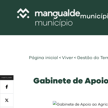
municíp
Câmara Munic
Assembleia M
Freguesias
Página inicial
<
Viver
<
Gestão do Terr
Contratação P
Projetos Cofi
PARTILHAR
Gabinete de Apoio
Recursos Hu
Programa de
Normativo
Gestão Financ