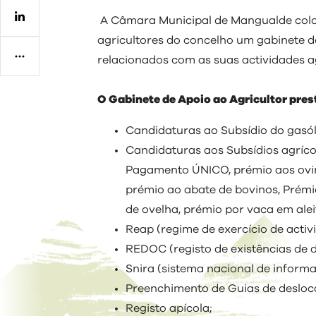
Regulamentos
A Câmara Municipal de Mangualde coloco
agricultores do concelho um gabinete d
relacionados com as suas actividades ag
O Gabinete de Apoio ao Agricultor pres
Candidaturas ao Subsídio do gasól
Candidaturas aos Subsídios agríc
Pagamento ÚNICO, prémio aos ovin
prémio ao abate de bovinos, Prémi
de ovelha, prémio por vaca em ale
Reap (regime de exercício de activ
REDOC (registo de existências de d
Snira (sistema nacional de informa
Preenchimento de Guias de desloca
Registo apícola;