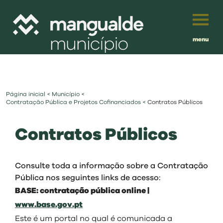
menu
Português
English
Página inicial
<
Município
<
Français
município
Contratação Pública e Projetos Cofinanciados
<
Contratos Públicos
Español
Contratos Públicos
viver
Traduzido por:
investir
Consulte toda a informação sobre a Contratação
Pública nos seguintes links de acesso:
BASE: contratação pública online |
balcão digital
www.base.gov.pt
Este é um portal no qual é comunicada a