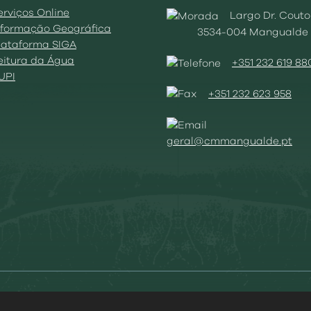
erviços Online
Largo Dr. Couto
Informação Geográfica
3534-004 Mangualde
Plataforma SIGA
Leitura da Água
+351 232 619 88
BUPI
+351 232 623 958
geral@cmmangualde.pt
ies
|
Acessibilidade
|
Política Privacidade
|
Aviso Transparênc