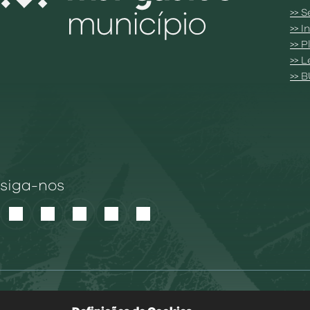
>> S
>> 
>> 
>> 
>> 
siga-nos
Política de Cook