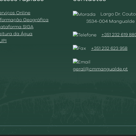
erviços Online
Largo Dr. Couto
Informação Geográfica
3534-004 Mangualde
Plataforma SIGA
Leitura da Água
+351 232 619 88
BUPI
+351 232 623 958
geral@cmmangualde.pt