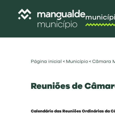
municíp
Câmara Munic
Assembleia M
Freguesias
Página inicial
<
Município
<
Câmara M
Contratação P
Projetos Cofi
Reuniões de Câma
Recursos Hu
Programa de
Normativo
Gestão Financ
Calendário das Reuniões Ordinárias da C