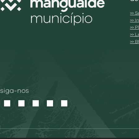
>> S
>> 
>> 
>> 
>> 
siga-nos