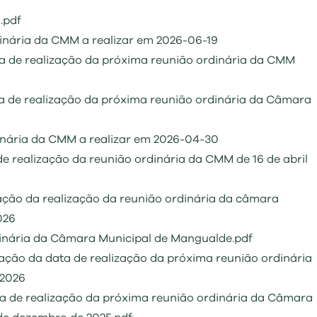
de
Conselho
Balanço
Profissional
Águas
Prestação
Regulamentos
Biblioteca
Migrantes
PDM
Municipal
 Município
Cultura e Arquivo
Social
.pdf
Residuais
de Contas
em Vigor
Municipal
de
Procedimentos
Alterações
dinária da CMM a realizar em 2026-06-19
Informação
Educação
Sistemas
Regulamentos
Movimento
Arquivo
Concursais
Associativismo
Climáticas
Financeira
de
em Consulta
Associativo
ata de realização da próxima reunião ordinária da CMM
Informação
Lista
Pública
Educação
Associações
Impostos
Geográfica
Nominativa
Ambiental
Culturais e
ra de realização da próxima reunião ordinária da Câmara
Recreativas
Tabela
Documentos
Associações
de
Desportivas
Taxas
dinária da CMM a realizar em 2026-04-30
Documento
de realização da reunião ordinária da CMM de 16 de abril
pação da realização da reunião ordinária da câmara
026
dinária da Câmara Municipal de Mangualde.pdf
pação da data de realização da próxima reunião ordinária
 2026
ata de realização da próxima reunião ordinária da Câmara