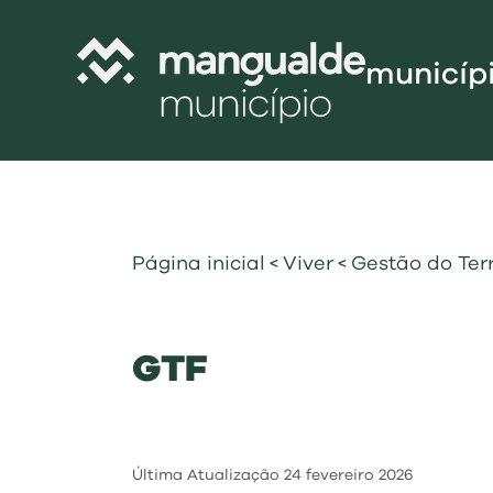
municíp
Câmara Munic
Assembleia M
Freguesias
Página inicial
<
Viver
<
Gestão do Terr
Contratação P
Projetos Cofi
GTF
Recursos Hu
Programa de
Normativo
Gestão Financ
Última Atualização
24 fevereiro 2026