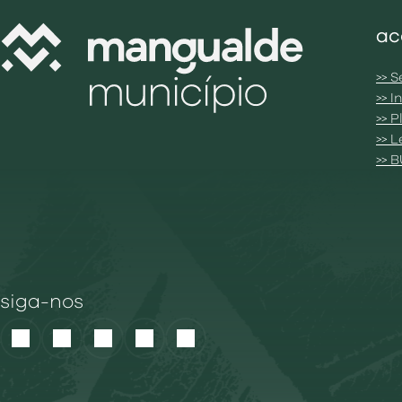
ac
>> S
>> 
>> 
>> 
>> 
siga-nos