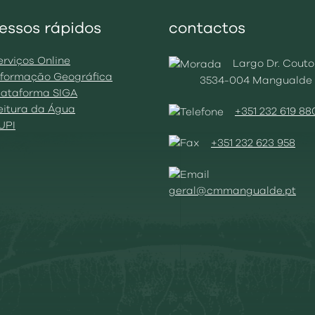
essos rápidos
contactos
erviços Online
Largo Dr. Couto
Informação Geográfica
3534-004 Mangualde
Plataforma SIGA
Leitura da Água
+351 232 619 88
BUPI
+351 232 623 958
geral@cmmangualde.pt