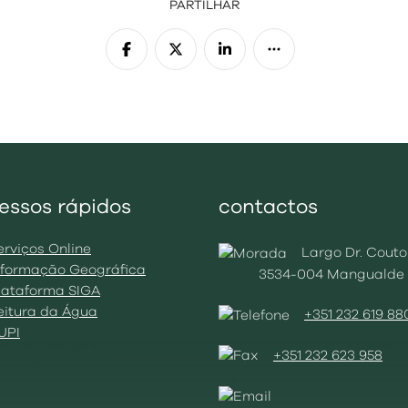
PARTILHAR
essos rápidos
contactos
erviços Online
Largo Dr. Couto
Informação Geográfica
3534-004 Mangualde
Plataforma SIGA
Leitura da Água
+351 232 619 88
BUPI
+351 232 623 958