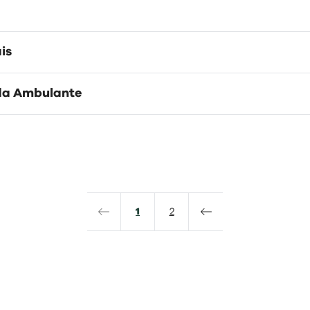
is
nda Ambulante
1
2