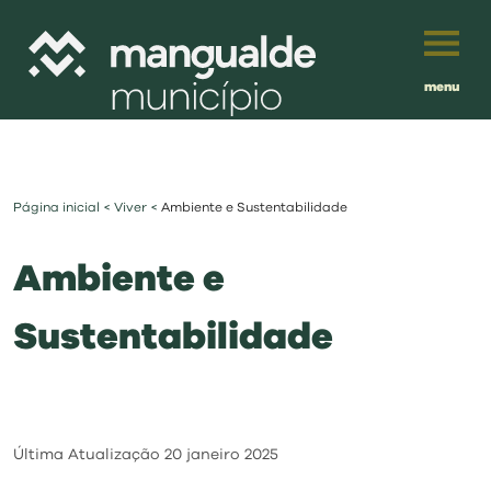
menu
Português
English
Página inicial
<
Viver
<
Ambiente e Sustentabilidade
Français
município
Ambiente e
Español
viver
Sustentabilidade
Traduzido por:
investir
balcão digital
Última Atualização
20 janeiro 2025