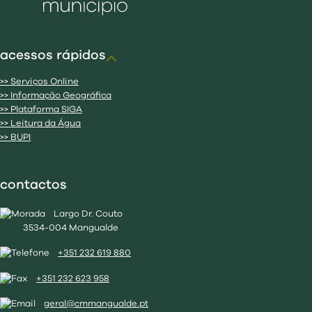
acessos rápidos
>> Serviços Online
>> Informação Geográfica
>> Plataforma SIGA
>> Leitura da Água
>> BUPI
contactos
Largo Dr. Couto
3534-004 Mangualde
+351 232 619 880
+351 232 623 958
geral@cmmangualde.pt