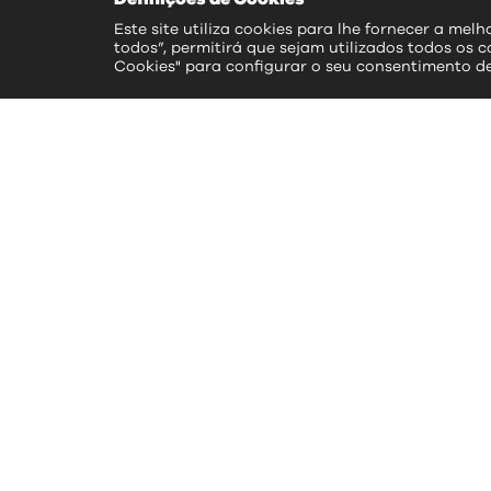
Este site utiliza cookies para lhe fornecer a mel
todos”, permitirá que sejam utilizados todos os c
Cookies" para configurar o seu consentimento d
ac
>> S
>> 
>> 
>> 
>> 