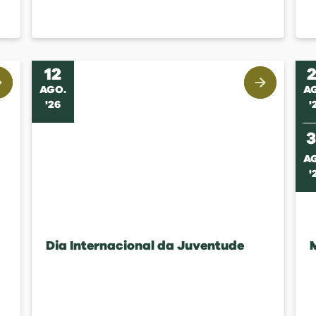
12
AGO
.
A
'
26
'
A
'
Dia Internacional da Juventude