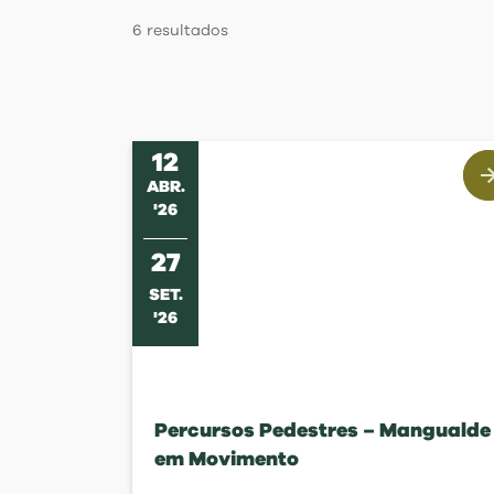
Regulamentos
6
resultados
12
ABR
.
'
26
27
SET
.
'
26
Percursos Pedestres – Mangualde
em Movimento