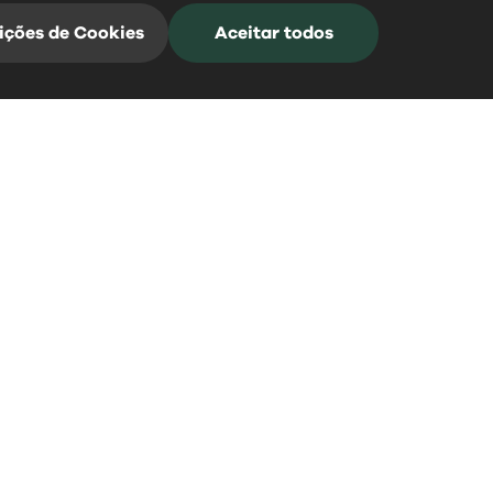
ições de Cookies
Aceitar todos
Mangualde Acontece
Subscreva a nossa Newsletter para estar
sempre informado
*Campos de preenchimento obrigatório
0