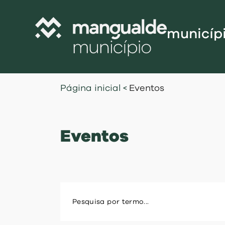
municíp
Câmara Munic
Página inicial
<
Eventos
Assembleia M
Freguesias
Eventos
Contratação P
Projetos Cofi
Recursos Hu
Programa de
Normativo
Gestão Financ