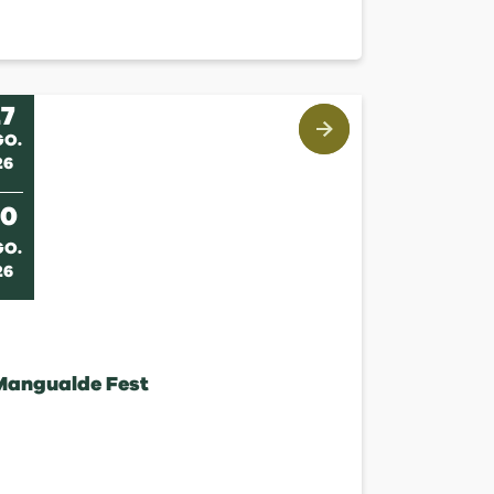
27
GO
.
26
30
GO
.
26
Mangualde Fest