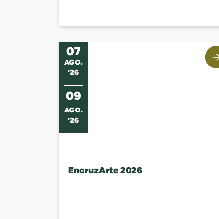
07
AGO
.
'
26
09
AGO
.
'
26
EncruzArte 2026