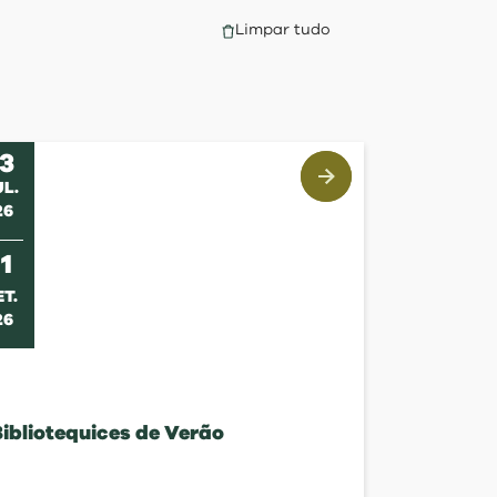
Limpar tudo
13
UL
.
26
s
11
ET
.
26
ibliotequices de Verão