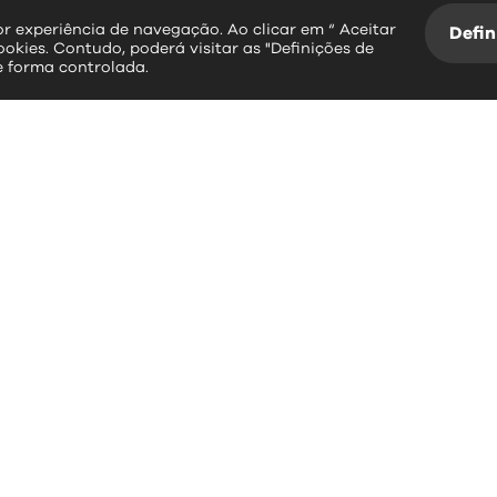
hor experiência de navegação. Ao clicar em “ Aceitar
Defin
ookies. Contudo, poderá visitar as "Definições de
e forma controlada.
essos rápidos
contactos
erviços Online
Largo Dr. Couto
Informação Geográfica
3534-004 Mangualde
Plataforma SIGA
Leitura da Água
+351 232 619 88
BUPI