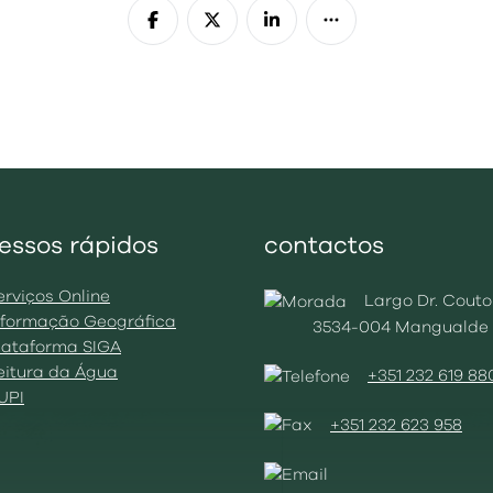
essos rápidos
contactos
erviços Online
Largo Dr. Couto
Informação Geográfica
3534-004 Mangualde
Plataforma SIGA
Leitura da Água
+351 232 619 88
BUPI
+351 232 623 958