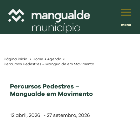
menu
Português
English
Página inicial
<
Home
<
Agenda
<
Français
município
Percursos Pedestres – Mangualde em Movimento
Español
viver
Percursos Pedestres –
Mangualde em Movimento
Traduzido por:
investir
12 abril, 2026
-
27 setembro, 2026
balcão digital