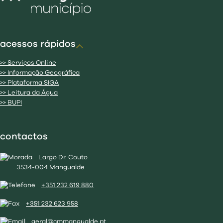
acessos rápidos
>> Serviços Online
>> Informação Geográfica
>> Plataforma SIGA
>> Leitura da Água
>> BUPI
contactos
Largo Dr. Couto
3534-004 Mangualde
+351 232 619 880
+351 232 623 958
geral@cmmangualde.pt