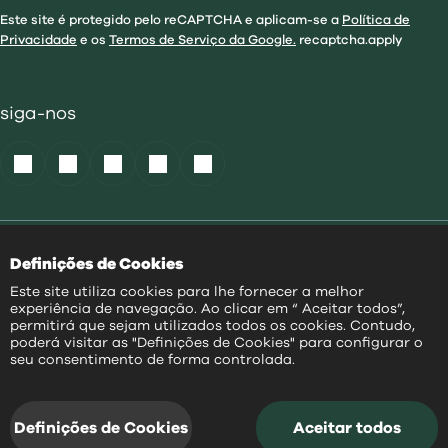
Este site é protegido pelo reCAPTCHA e aplicam-se a
Política de
Privacidade
e os
Termos de Serviço da Google.
recaptcha.apply
siga-nos
Política de Cookies
|
Definições de Cookies
Acessibilidade
|
Política Privacidade
|
Este site utiliza cookies para lhe fornecer a melhor
Aviso Transparência
|
experiência de navegação. Ao clicar em “ Aceitar todos”,
Mapa do Site
permitirá que sejam utilizados todos os cookies. Contudo,
poderá visitar as "Definições de Cookies" para configurar o
PT
seu consentimento de forma controlada.
@
2026
|
Todos os direitos reservados
Definições de Cookies
Aceitar todos