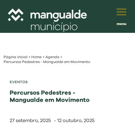
menu
Português
English
Página inicial
<
Home
<
Agenda
<
Français
município
Percursos Pedestres - Mangualde em Movimento
Español
viver
EVENTOS
Traduzido por:
Percursos Pedestres -
investir
Mangualde em Movimento
balcão digital
27 setembro, 2025
-
12 outubro, 2025