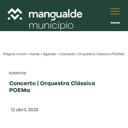
menu
Português
English
Página inicial
<
Home
<
Agenda
<
Concerto | Orquestra Clássica POEMa
Français
município
Español
EVENTOS
viver
Concerto | Orquestra Clássica
Traduzido por:
POEMa
investir
12 abril, 2025
balcão digital