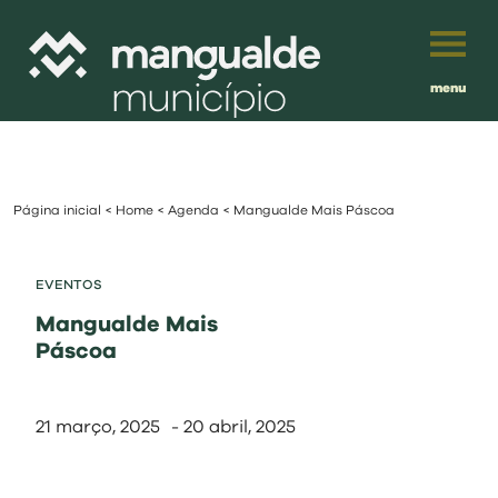
menu
Português
English
Página inicial
<
Home
<
Agenda
<
Mangualde Mais Páscoa
Français
município
Español
EVENTOS
viver
Mangualde Mais
Traduzido por:
Páscoa
investir
21 março, 2025
-
20 abril, 2025
balcão digital