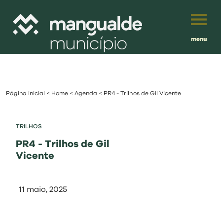
menu
Português
English
Página inicial
<
Home
<
Agenda
<
PR4 - Trilhos de Gil Vicente
Français
município
Español
TRILHOS
viver
PR4 - Trilhos de Gil
Traduzido por:
Vicente
investir
11 maio, 2025
balcão digital