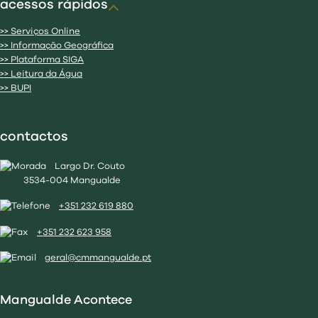
acessos rápidos
>> Serviços Online
>> Informação Geográfica
>> Plataforma SIGA
>> Leitura da Água
>> BUPI
contactos
Largo Dr. Couto
3534-004 Mangualde
+351 232 619 880
+351 232 623 958
geral@cmmangualde.pt
Mangualde Acontece