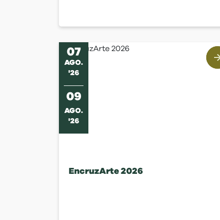
07
AGO
.
'
26
09
AGO
.
'
26
EncruzArte 2026