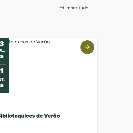
Limpar tudo
13
UL
.
26
s
11
ET
.
26
ibliotequices de Verão