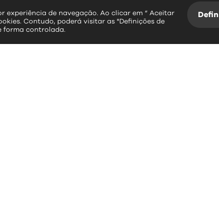
hor experiência de navegação. Ao clicar em “ Aceitar
Defin
ookies. Contudo, poderá visitar as "Definições de
e forma controlada.
essos rápidos
contactos
erviços Online
Largo Dr. Couto
Informação Geográfica
3534-004 Mangualde
Plataforma SIGA
Leitura da Água
+351 232 619 88
BUPI