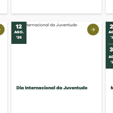
12
AGO
.
A
'
26
'
A
'
Dia Internacional da Juventude