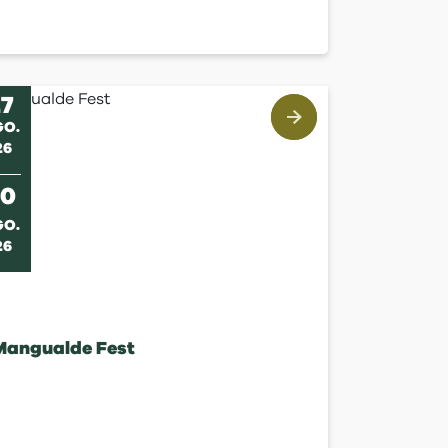
27
GO
.
26
30
GO
.
26
Mangualde Fest