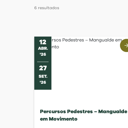
Regulamentos
6
resultados
12
ABR
.
'
26
27
SET
.
'
26
Percursos Pedestres – Mangualde
em Movimento