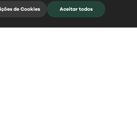
ições de Cookies
Aceitar todos
Mangualde Acontece
Subscreva a nossa Newsletter para estar
sempre informado
*Campos de preenchimento obrigatório
0