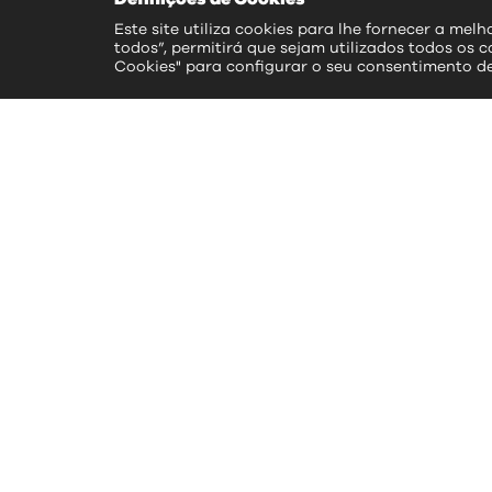
Este site utiliza cookies para lhe fornecer a mel
todos”, permitirá que sejam utilizados todos os c
Cookies" para configurar o seu consentimento d
ac
>> S
>> 
>> 
>> 
>> 