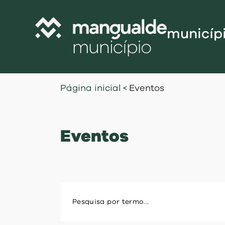
municíp
Câmara Munic
Página inicial
<
Eventos
Assembleia M
Freguesias
Eventos
Contratação P
Projetos Cofi
Recursos Hu
Programa de
Normativo
Gestão Financ