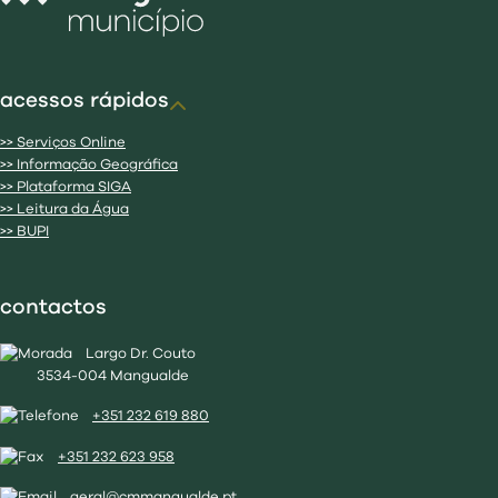
acessos rápidos
>> Serviços Online
>> Informação Geográfica
>> Plataforma SIGA
>> Leitura da Água
>> BUPI
contactos
Largo Dr. Couto
3534-004 Mangualde
+351 232 619 880
+351 232 623 958
geral@cmmangualde.pt