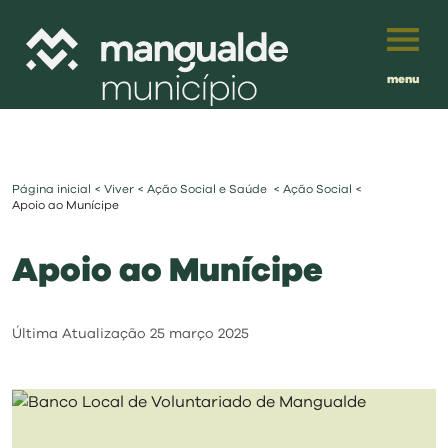
menu
Português
English
Página inicial
<
Viver
<
Ação Social e Saúde
<
Ação Social
<
Français
município
Apoio ao Munícipe
Español
Apoio ao Munícipe
viver
Traduzido por:
investir
Última Atualização
25 março 2025
balcão digital