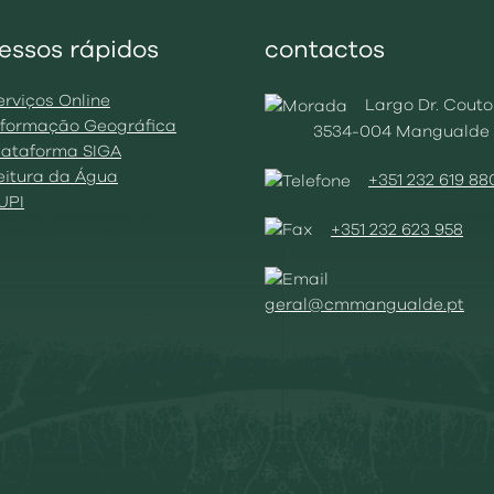
essos rápidos
contactos
erviços Online
Largo Dr. Couto
Informação Geográfica
3534-004 Mangualde
Plataforma SIGA
Leitura da Água
+351 232 619 88
BUPI
+351 232 623 958
geral@cmmangualde.pt