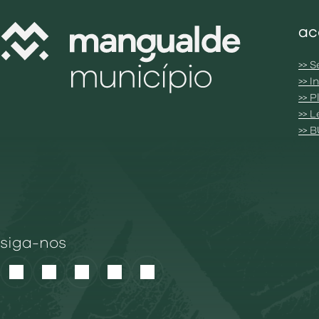
ac
>> S
>> 
>> 
>> 
>> 
siga-nos