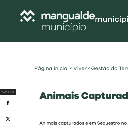
municíp
Câmara Munic
Assembleia M
Freguesias
Página inicial
<
Viver
<
Gestão do Terr
Contratação P
Projetos Cofi
PARTILHAR
Animais Captura
Recursos Hu
Programa de
Normativo
Gestão Financ
Animais capturados e em Sequestro no Ce