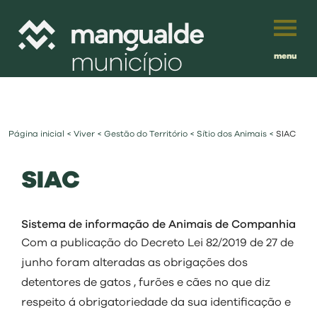
menu
Português
English
Página inicial
<
Viver
<
Gestão do Território
<
Sítio dos Animais
<
SIAC
Français
município
SIAC
Español
viver
Traduzido por:
Sistema de informação de Animais de Companhia
investir
Com a publicação do Decreto Lei 82/2019 de 27 de
junho foram alteradas as obrigações dos
balcão digital
detentores de gatos , furões e cães no que diz
respeito á obrigatoriedade da sua identificação e