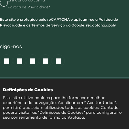
Li e Concordo com a
Política de Privacidade*
Este site é protegido pelo reCAPTCHA e aplicam-se a
Política de
Privacidade
e os
Termos de Serviço da Google.
recaptcha.apply
siga-nos
Política de Cookies
|
Definições de Cookies
Acessibilidade
|
Política Privacidade
|
Este site utiliza cookies para lhe fornecer a melhor
Aviso Transparência
|
experiência de navegação. Ao clicar em “ Aceitar todos”,
Mapa do Site
permitirá que sejam utilizados todos os cookies. Contudo,
poderá visitar as "Definições de Cookies" para configurar o
PT
seu consentimento de forma controlada.
@
2026
|
Todos os direitos reservados