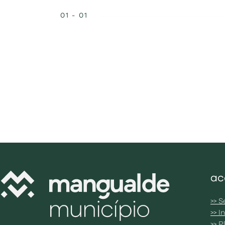
01 - 01
ac
>> S
>> 
>> 