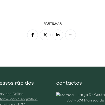
PARTILHAR
essos rápidos
contactos
erviços Online
Largo Dr. Couto
Informação Geográfica
3534-004 Mangualde
Plataforma SIGA