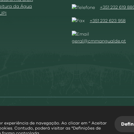
Leitura da Água
+351 232 619 88
BUPI
+351 232 623 958
geral@cmmangualde.pt
ies
|
Acessibilidade
|
Política Privacidade
|
Aviso Transparênc
hor experiência de navegação. Ao clicar em “ Aceitar
Defin
ookies. Contudo, poderá visitar as "Definições de
@
2026
|
Todos os direitos reservados
e forma controlada.