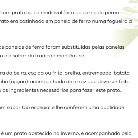
de
Conselho
Balanço
Profissional
Águas
Prestação
Regulamentos
Biblioteca
Migrantes
PDM
Municipal
 Município
Cultura e Arquivo
Social
Residuais
de Contas
em Vigor
Municipal
um prato típico medieval feito de carne de porco
de
Procedimentos
Alterações
Informação
Educação
Sistemas
Regulamentos
Movimento
prato era cozinhado em panela de ferro numa fogueira a
Arquivo
Concursais
Associativismo
Climáticas
Financeira
de
em Consulta
Associativo
Informação
Lista
Pública
Educação
Associações
Impostos
Geográfica
Nominativa
Ambiental
Culturais e
Recreativas
Tabela
Documentos
 as panelas de ferro foram substituídas pelas panelas
Associações
de
Desportivas
o e o sabor da tradição mantêm-se.
Taxas
Documento
ra da beira, cozida ou frita, orelha, entremeada, batata,
abo (opção), acompanhado de arroz que deve ser feito
os ingredientes necessários para fazer este prato.
um sabor tão especial e lhe conferem uma qualidade
e é um prato apetecido no inverno, e acompanhado pelo