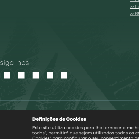
>> 
>> 
siga-nos
Política de Cook
Definições de Cookies
Este site utiliza cookies para lhe fornecer a mel
todos”, permitirá que sejam utilizados todos os c
Cookies" para configurar o seu consentimento d