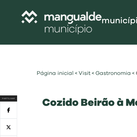
municíp
Câmara Munic
Assembleia M
Freguesias
Página inicial
<
Visit
<
Gastronomia
<
Contratação P
Projetos Cofi
PARTILHAR
Cozido Beirão à 
Recursos Hu
Programa de
Normativo
Gestão Financ