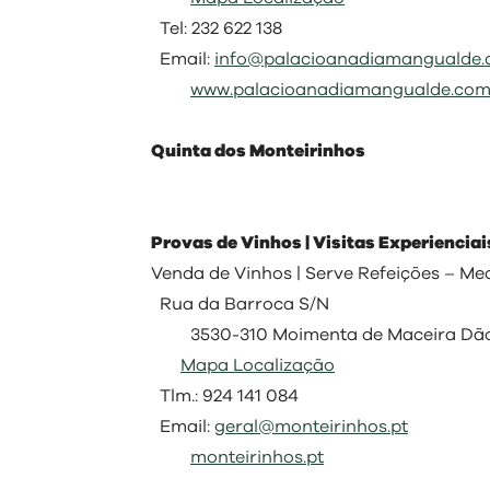
Tel: 232 622 138
Email:
info@palacioanadiamangualde
www.palacioanadiamangualde.co
Quinta dos Monteirinhos
Provas de Vinhos | Visitas Experienciai
Venda de Vinhos | Serve Refeições – M
Rua da Barroca S/N
3530-310 Moimenta de Maceira Dã
Mapa Localização
Tlm.: 924 141 084
Email:
geral@monteirinhos.pt
monteirinhos.pt