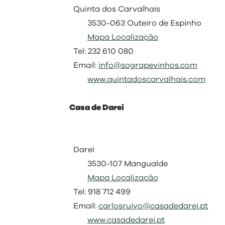
Quinta dos Carvalhais
3530-063 Outeiro de Espinho
Mapa Localização
Tel: 232 610 080
Email:
info@sograpevinhos.com
www.quintadoscarvalhais.com
Casa de Darei
Darei
3530-107 Mangualde
Mapa Localização
Tel: 918 712 499
Email:
carlosruivo@casadedarei.pt
www.casadedarei.pt