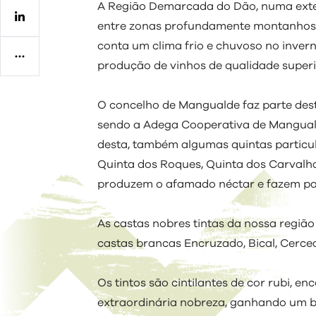
A Região Demarcada do Dão, numa exte
Regulamentos
entre zonas profundamente montanhosas
conta um clima frio e chuvoso no invern
produção de vinhos de qualidade superi
O concelho de Mangualde faz parte des
sendo a Adega Cooperativa de Manguald
desta, também algumas quintas particul
Quinta dos Roques, Quinta dos Carvalha
produzem o afamado néctar e fazem par
As castas nobres tintas da nossa região 
castas brancas Encruzado, Bical, Cercea
Os tintos são cintilantes de cor rubi, 
extraordinária nobreza, ganhando um b