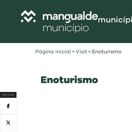
municíp
Câmara Munic
Página inicial
<
Visit
<
Enoturismo
Assembleia M
Freguesias
Enoturismo
Contratação P
Projetos Cofi
PARTILHAR
Recursos Hu
Programa de
Normativo
Gestão Financ