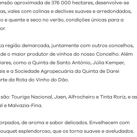
de
Conselho
Balanço
nsão aproximada de 376 000 hectares, desenvolve-se
Profissional
Águas
Prestação
Regulamentos
Biblioteca
Migrantes
PDM
Municipal
 Município
Cultura e Arquivo
Social
Residuais
de Contas
em Vigor
Municipal
, vales com colinas e declives suaves e arredondados,
de
Procedimentos
Alterações
Informação
Educação
Sistemas
Regulamentos
o e quente e seco no verão, condições únicas para a
Movimento
Arquivo
Concursais
Associativismo
Climáticas
Financeira
de
em Consulta
Associativo
or.
Informação
Lista
Pública
Educação
Associações
Impostos
Geográfica
Nominativa
Ambiental
Culturais e
Recreativas
ta região demarcada, juntamente com outros concelhos,
Tabela
Documentos
Associações
de
Desportivas
e o maior produtor de vinhos do nosso Concelho. Além
Taxas
ares, como a Quinta de Santo António, Júlia Kemper,
Documento
is e a Sociedade Agropecuária da Quinta de Darei
te da Rota do Vinho do Dão.
são: Touriga Nacional, Jaen, Alfrocheiro e Tinta Roriz, e a
l e Malvazia-Fina.
encorpados, de aroma e sabor delicados. Envelhecem com
ouquet esplendoroso, que os torna suaves e aveludados.