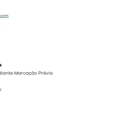
.com
m
s
ediante Marcação Prévia
o