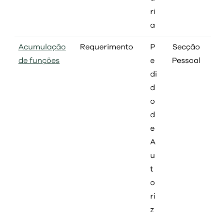
ri
a
Acumulação
Requerimento
P
Secção
de funções
e
Pessoal
di
d
o
d
e
A
u
t
o
ri
z