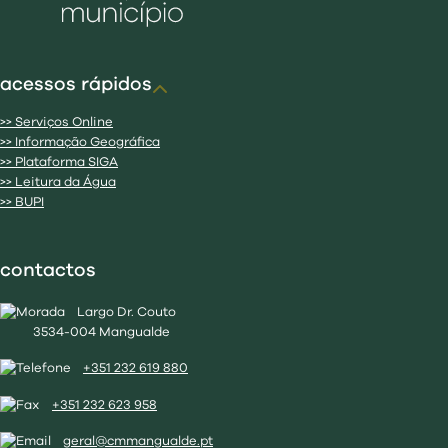
acessos rápidos
>> Serviços Online
>> Informação Geográfica
>> Plataforma SIGA
>> Leitura da Água
>> BUPI
contactos
Largo Dr. Couto
3534-004 Mangualde
+351 232 619 880
+351 232 623 958
geral@cmmangualde.pt