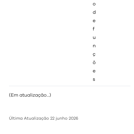
o
d
e
f
u
n
ç
õ
e
s
(Em atualização...)
Última Atualização
22 junho 2026