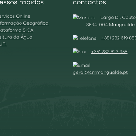
essos rápidos
contactos
erviços Online
Largo Dr. Couto
Informação Geográfica
3534-004 Mangualde
Plataforma SIGA
Leitura da Água
+351 232 619 88
BUPI
+351 232 623 958
geral@cmmangualde.pt