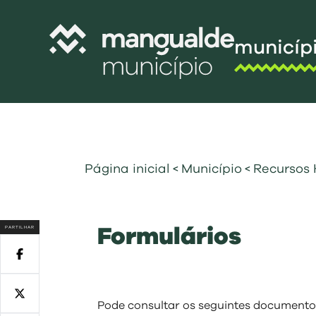
municíp
Câmara Munic
Assembleia M
Freguesias
Página inicial
<
Município
<
Recursos
Contratação P
Projetos Cofi
PARTILHAR
Formulários
Recursos Hu
Programa de
Normativo
Gestão Financ
Pode consultar os seguintes documento