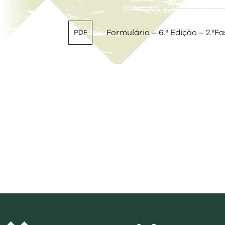
Formulário – 6.ª Edição – 2.ªFa
PDF