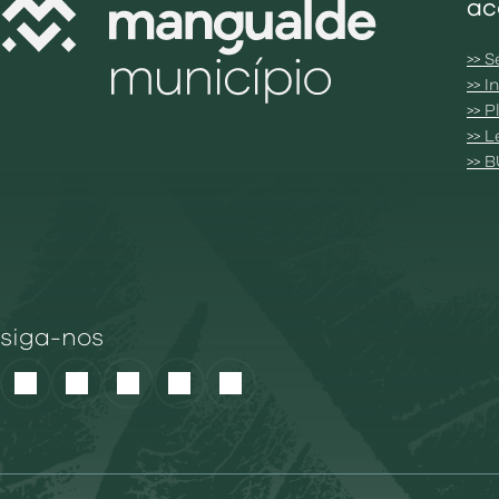
ac
>> S
>> 
>> 
>> 
>> 
siga-nos