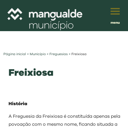
menu
Português
English
Página inicial
<
Município
<
Freguesias
<
Freixiosa
Français
município
Freixiosa
Español
viver
Traduzido por:
investir
História
balcão digital
A Freguesia da Freixiosa é constituída apenas pela
povoação com o mesmo nome, ficando situada a