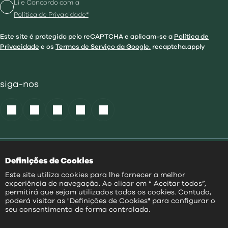
Li e Concordo com a
Política de Privacidade*
Este site é protegido pelo reCAPTCHA e aplicam-se a
Política de
Privacidade
e os
Termos de Serviço da Google.
recaptcha.apply
siga-nos
Política de Cookies
|
Definições de Cookies
Acessibilidade
|
Política Privacidade
|
Este site utiliza cookies para lhe fornecer a melhor
Aviso Transparência
|
experiência de navegação. Ao clicar em “ Aceitar todos”,
Mapa do Site
permitirá que sejam utilizados todos os cookies. Contudo,
poderá visitar as "Definições de Cookies" para configurar o
PT
seu consentimento de forma controlada.
@
2026
|
Todos os direitos reservados