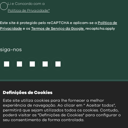
Li e Concordo com a
Política de Privacidade*
Este site é protegido pelo reCAPTCHA e aplicam-se a
Política de
Privacidade
e os
Termos de Serviço da Google.
recaptcha.apply
siga-nos
Política de Cookies
|
Definições de Cookies
Acessibilidade
|
Política Privacidade
|
Este site utiliza cookies para lhe fornecer a melhor
Aviso Transparência
|
experiência de navegação. Ao clicar em “ Aceitar todos”,
Mapa do Site
permitirá que sejam utilizados todos os cookies. Contudo,
poderá visitar as "Definições de Cookies" para configurar o
PT
seu consentimento de forma controlada.
@
2026
|
Todos os direitos reservados