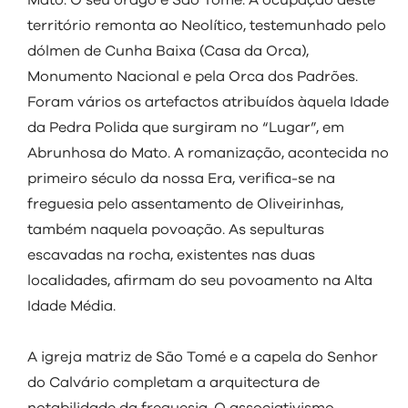
visit
Mato. O seu orago é São Tomé. A ocupação deste
território remonta ao Neolítico, testemunhado pelo
dólmen de Cunha Baixa (Casa da Orca),
Monumento Nacional e pela Orca dos Padrões.
Foram vários os artefactos atribuídos àquela Idade
da Pedra Polida que surgiram no “Lugar”, em
Abrunhosa do Mato. A romanização, acontecida no
primeiro século da nossa Era, verifica-se na
freguesia pelo assentamento de Oliveirinhas,
também naquela povoação. As sepulturas
escavadas na rocha, existentes nas duas
localidades, afirmam do seu povoamento na Alta
Idade Média.
A igreja matriz de São Tomé e a capela do Senhor
do Calvário completam a arquitectura de