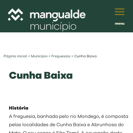
menu
Português
English
Página inicial
<
Município
<
Freguesias
<
Cunha Baixa
Français
município
Cunha Baixa
Español
viver
Traduzido por:
investir
História
balcão digital
A freguesia, banhada pelo rio Mondego, é composta
pelas localidades de Cunha Baixa e Abrunhosa do