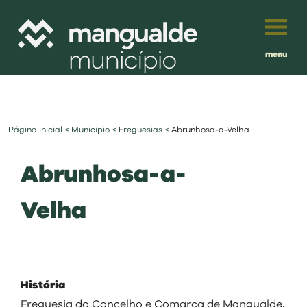
menu
Português
English
Página inicial
<
Município
<
Freguesias
<
Abrunhosa-a-Velha
Français
município
Abrunhosa-a-
Español
viver
Velha
Traduzido por:
investir
balcão digital
História
Freguesia do Concelho e Comarca de Mangualde,