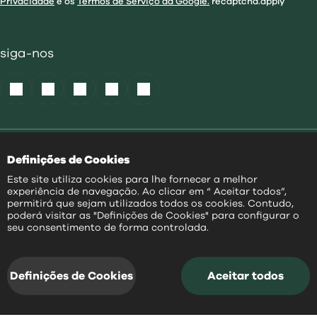
Privacidade
e os
Termos de Serviço da Google.
recaptcha.apply
siga-nos
Política de Cookies
|
Definições de Cookies
Acessibilidade
|
Política Privacidade
|
Este site utiliza cookies para lhe fornecer a melhor
Aviso Transparência
|
experiência de navegação. Ao clicar em “ Aceitar todos”,
Mapa do Site
permitirá que sejam utilizados todos os cookies. Contudo,
poderá visitar as "Definições de Cookies" para configurar o
PT
seu consentimento de forma controlada.
@
2026
|
Todos os direitos reservados
Definições de Cookies
Aceitar todos