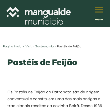
menu
Português
English
Página inicial
<
Visit
<
Gastronomia
<
Pastéis de Feijão
Français
município
Pastéis de Feijão
Español
viver
Traduzido por:
investir
Os Pastéis de Feijão do Patronato são de origem
balcão digital
conventual e constituem uma das mais antigas e
tradicionais receitas da cozinha Beirã. Desde 1936