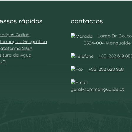
essos rápidos
contactos
erviços Online
Largo Dr. Couto
Informação Geográfica
3534-004 Mangualde
Plataforma SIGA
Leitura da Água
+351 232 619 88
BUPI
+351 232 623 958
geral@cmmangualde.pt