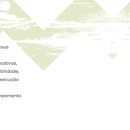
 sua
s
cativas,
ilidade;
 execução
laneamento