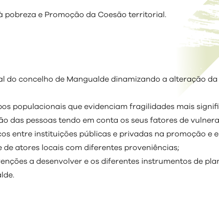
de
Conselho
Balanço
Profissional
Águas
Prestação
Regulamentos
Biblioteca
Migrantes
PDM
Municipal
 Município
Cultura e Arquivo
Social
Residuais
 pobreza e Promoção da Coesão territorial.
de Contas
em Vigor
Municipal
de
Procedimentos
Alterações
Informação
Educação
Sistemas
Regulamentos
Movimento
Arquivo
Concursais
Associativismo
Climáticas
Financeira
de
em Consulta
Associativo
Informação
Lista
Pública
Educação
Associações
Impostos
Geográfica
Nominativa
Ambiental
Culturais e
Recreativas
Tabela
Documentos
Associações
ial do concelho de Mangualde dinamizando a alteração da
de
Desportivas
Taxas
Documento
s populacionais que evidenciam fragilidades mais signifi
 das pessoas tendo em conta os seus fatores de vulnerab
os entre instituições públicas e privadas na promoção e
 de atores locais com diferentes proveniências;
rvenções a desenvolver e os diferentes instrumentos de p
lde.