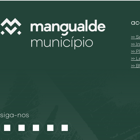
ac
>> S
>> 
>> 
>> 
>> 
siga-nos