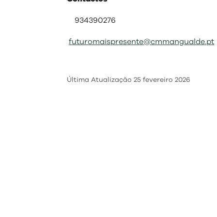
934390276
futuromaispresente@cmmangualde.pt
Última Atualização
25 fevereiro 2026