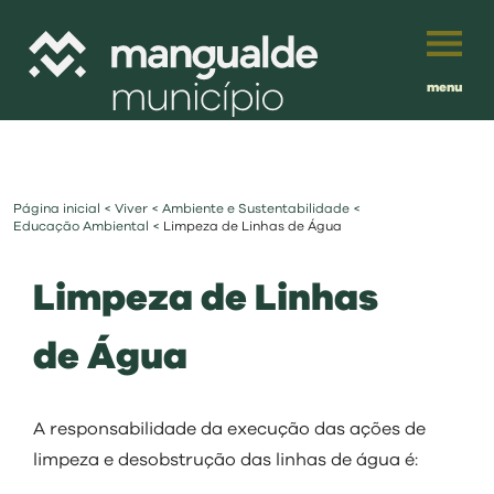
menu
Português
English
Página inicial
<
Viver
<
Ambiente e Sustentabilidade
<
Français
município
Educação Ambiental
<
Limpeza de Linhas de Água
Español
Limpeza de Linhas
viver
Traduzido por:
de Água
investir
balcão digital
A responsabilidade da execução das ações de
limpeza e desobstrução das linhas de água é: