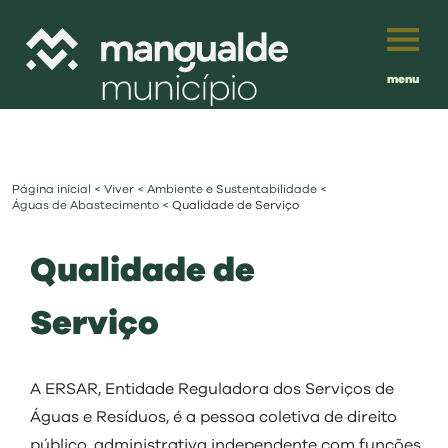
menu
Português
English
Página inicial
<
Viver
<
Ambiente e Sustentabilidade
<
Français
município
Águas de Abastecimento
<
Qualidade de Serviço
Español
Qualidade de
viver
Traduzido por:
Serviço
investir
balcão digital
A ERSAR, Entidade Reguladora dos Serviços de
Águas e Resíduos, é a pessoa coletiva de direito
público, administrativa independente com funções