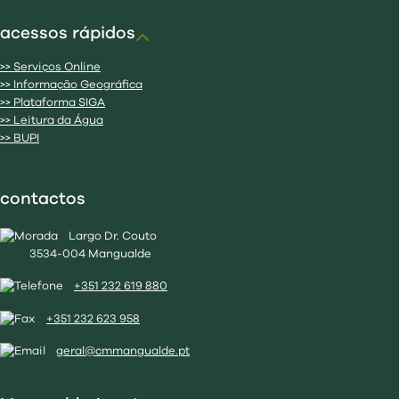
acessos rápidos
>> Serviços Online
>> Informação Geográfica
>> Plataforma SIGA
>> Leitura da Água
>> BUPI
contactos
Largo Dr. Couto
3534-004 Mangualde
+351 232 619 880
+351 232 623 958
geral@cmmangualde.pt