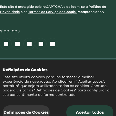
Este site é protegido pelo reCAPTCHA e aplicam-se a
Política de
Privacidade
e os
Termos de Serviço da Google.
recaptcha.apply
siga-nos
Política de Cookies
|
Definições de Cookies
Acessibilidade
|
Política Privacidade
|
Este site utiliza cookies para lhe fornecer a melhor
Aviso Transparência
|
experiência de navegação. Ao clicar em “ Aceitar todos”,
Mapa do Site
permitirá que sejam utilizados todos os cookies. Contudo,
poderá visitar as "Definições de Cookies" para configurar o
PT
seu consentimento de forma controlada.
@
2026
|
Todos os direitos reservados
Definições de Cookies
Aceitar todos