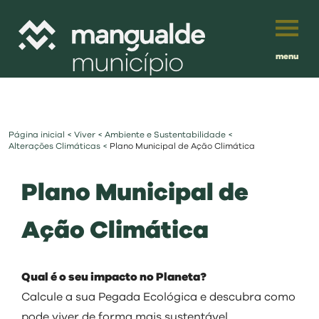
menu
Português
English
Página inicial
<
Viver
<
Ambiente e Sustentabilidade
<
Français
município
Alterações Climáticas
<
Plano Municipal de Ação Climática
Español
Plano Municipal de
viver
Traduzido por:
Ação Climática
investir
balcão digital
Qual é o seu impacto no Planeta?
Calcule a sua Pegada Ecológica e descubra como
pode viver de forma mais sustentável