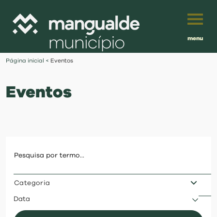
menu
Português
Página inicial
<
Eventos
English
Eventos
Français
município
Español
viver
Traduzido por:
investir
Categoria
balcão digital
Data