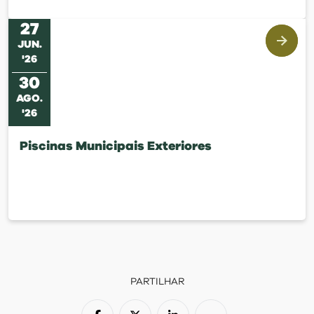
27
JUN
.
'
26
30
AGO
.
'
26
Piscinas Municipais Exteriores
PARTILHAR