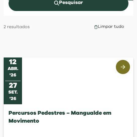
visit
Pesquisar
Limpar tudo
2
resultados
12
ABR
.
'
26
27
SET
.
'
26
Percursos Pedestres – Mangualde em
Movimento