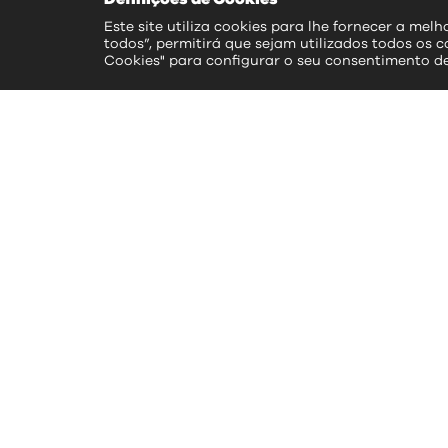
Este site utiliza cookies para lhe fornecer a mel
todos”, permitirá que sejam utilizados todos os c
Cookies" para configurar o seu consentimento d
ac
>> S
>> 
>> 
>> 
>> 