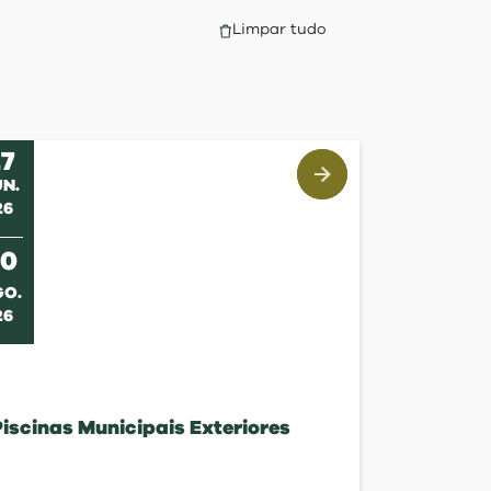
Limpar tudo
27
UN
.
26
s
30
GO
.
26
iscinas Municipais Exteriores