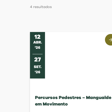
Regulamentos
4
resultados
12
ABR
.
'
26
27
SET
.
'
26
Percursos Pedestres – Mangualde
em Movimento