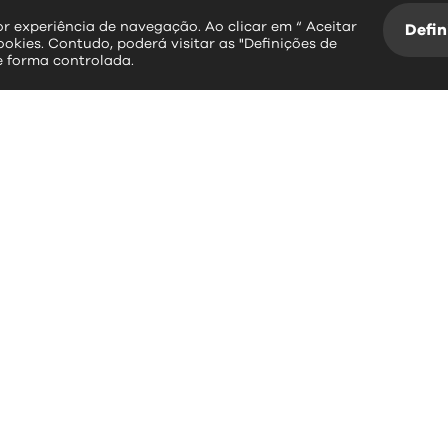
hor experiência de navegação. Ao clicar em “ Aceitar
Defin
ookies. Contudo, poderá visitar as "Definições de
e forma controlada.
essos rápidos
contactos
erviços Online
Largo Dr. Couto
Informação Geográfica
3534-004 Mangualde
Plataforma SIGA
Leitura da Água
+351 232 619 88
BUPI