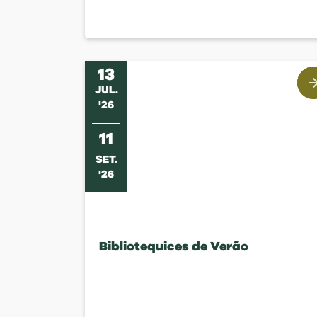
13
JUL
.
'
26
11
SET
.
'
26
Bibliotequices de Verão