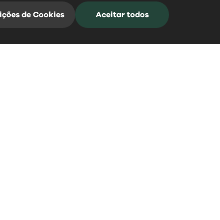
ições de Cookies
Aceitar todos
Mangualde Acontece
Subscreva a nossa Newsletter para estar
sempre informado
*Campos de preenchimento obrigatório
0