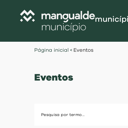
municíp
Câmara Munic
Página inicial
<
Eventos
Assembleia M
Freguesias
Eventos
Contratação P
Projetos Cofi
Recursos Hu
Programa de
Normativo
Gestão Financ