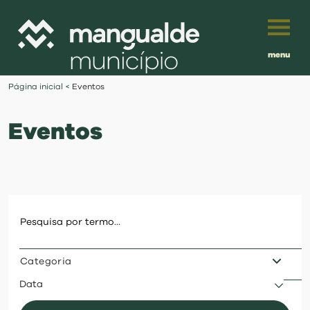
menu
Português
Página inicial
<
Eventos
English
Eventos
Français
município
Español
viver
Traduzido por:
investir
Categoria
balcão digital
Data