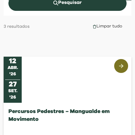
visit
Pesquisar
Limpar tudo
3
resultados
12
ABR
.
'
26
27
SET
.
'
26
Percursos Pedestres – Mangualde em
Movimento