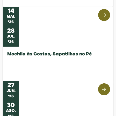
14
MAI
.
'
26
28
JUL
.
'
26
Mochila às Costas, Sapatilhas no Pé
27
JUN
.
'
26
30
AGO
.