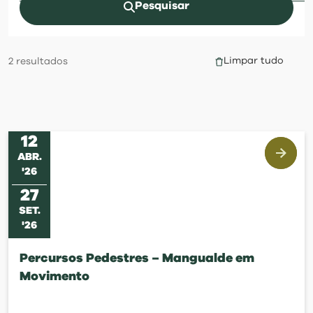
visit
Pesquisar
Limpar tudo
2
resultados
12
ABR
.
'
26
27
SET
.
'
26
Percursos Pedestres – Mangualde em
Movimento