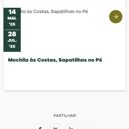
14
MAI
.
'
26
28
JUL
.
'
26
Mochila às Costas, Sapatilhas no Pé
PARTILHAR