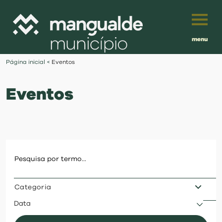
menu
Português
Página inicial
<
Eventos
English
Eventos
Français
município
Español
viver
Traduzido por:
investir
Categoria
balcão digital
Data