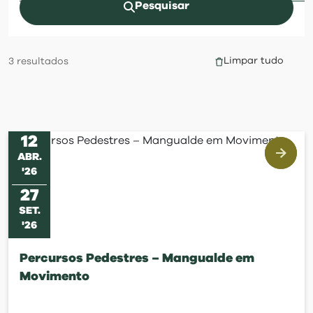
visit
Pesquisar
Limpar tudo
3
resultados
12
ABR
.
'
26
27
SET
.
'
26
Percursos Pedestres – Mangualde em
Movimento