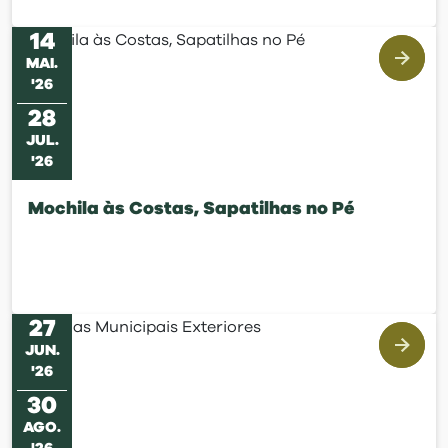
14
MAI
.
'
26
28
JUL
.
'
26
Mochila às Costas, Sapatilhas no Pé
27
JUN
.
'
26
30
AGO
.