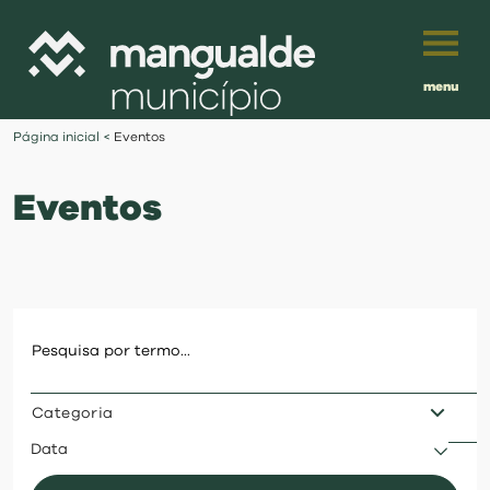
menu
Português
Página inicial
<
Eventos
English
Eventos
Français
município
Español
viver
Traduzido por:
investir
Categoria
balcão digital
Data