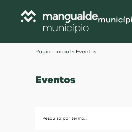
municíp
Câmara Munic
Página inicial
<
Eventos
Assembleia M
Freguesias
Eventos
Contratação P
Projetos Cofi
Recursos Hu
Programa de
Normativo
Gestão Financ