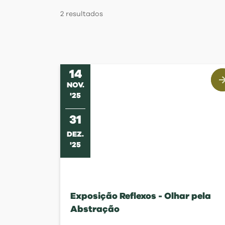
Regulamentos
2
resultados
14
NOV
.
'
25
31
DEZ
.
'
25
Exposição Reflexos - Olhar pela
Abstração