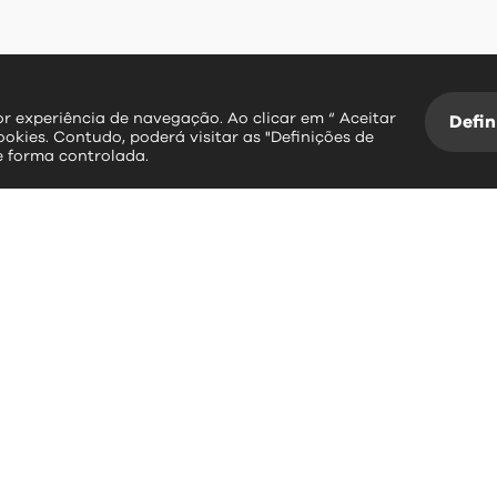
hor experiência de navegação. Ao clicar em “ Aceitar
Defin
ookies. Contudo, poderá visitar as "Definições de
e forma controlada.
essos rápidos
contactos
erviços Online
Largo Dr. Couto