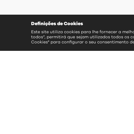
Definições de Cookies
Este site utiliza cookies para lhe fornecer a mel
todos”, permitirá que sejam utilizados todos os c
Cookies" para configurar o seu consentimento d
ac
>> S