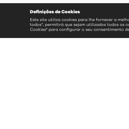
Definições de Cookies
Este site utiliza cookies para lhe fornecer a mel
todos”, permitirá que sejam utilizados todos os c
Cookies" para configurar o seu consentimento d
ac
>> S
>> 
>> 