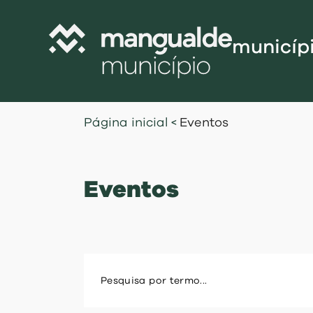
municíp
Câmara Munic
Página inicial
<
Eventos
Assembleia M
Freguesias
Eventos
Contratação P
Projetos Cofi
Recursos Hu
Programa de
Normativo
Gestão Financ