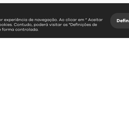
hor experiência de navegação. Ao clicar em “ Aceitar
Defin
ookies. Contudo, poderá visitar as "Definições de
e forma controlada.
essos rápidos
contactos
erviços Online
Largo Dr. Couto
Informação Geográfica
3534-004 Mangualde
Plataforma SIGA