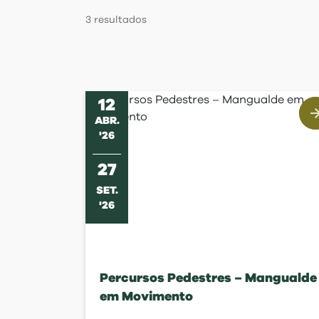
Regulamentos
3
resultados
12
ABR
.
'
26
27
SET
.
'
26
Percursos Pedestres – Mangualde
em Movimento