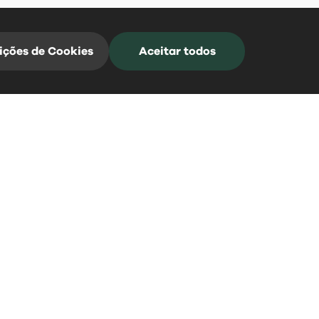
ições de Cookies
Aceitar todos
Mangualde Acontece
Subscreva a nossa Newsletter para estar
sempre informado
*Campos de preenchimento obrigatório