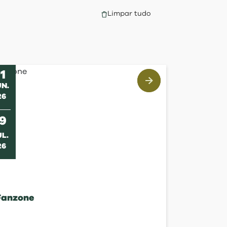
Limpar tudo
11
UN
.
26
s
19
UL
.
26
Fanzone