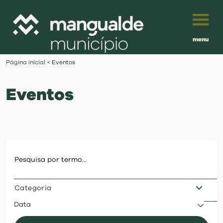
menu
Português
Página inicial
<
Eventos
English
Eventos
Français
município
Español
viver
Traduzido por:
investir
Categoria
balcão digital
Data