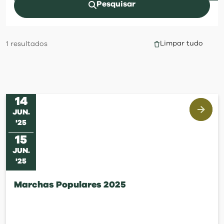
visit
Pesquisar
Limpar tudo
1
resultados
14
JUN
.
'
25
15
JUN
.
'
25
Marchas Populares 2025