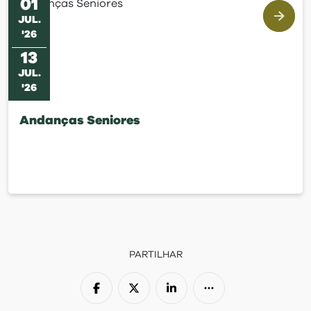
01
JUL
.
'
26
13
JUL
.
'
26
Andanças Seniores
PARTILHAR