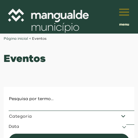
menu
Português
Página inicial
<
Eventos
English
Eventos
Français
município
Español
viver
Traduzido por:
investir
Categoria
balcão digital
Data