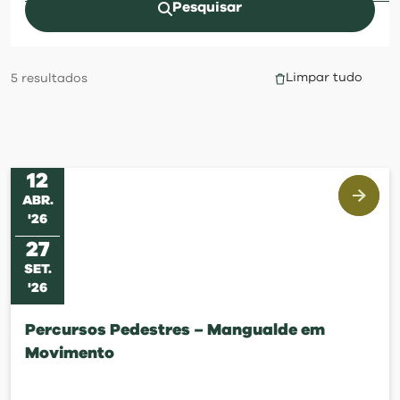
visit
Pesquisar
Limpar tudo
5
resultados
12
ABR
.
'
26
27
SET
.
'
26
Percursos Pedestres – Mangualde em
Movimento