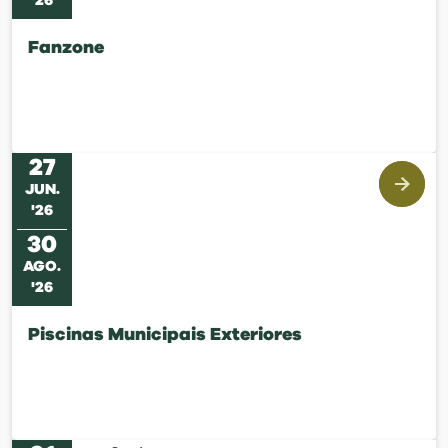
'
26
Fanzone
27
JUN
.
'
26
30
AGO
.
'
26
Piscinas Municipais Exteriores