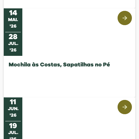
14
MAI
.
'
26
28
JUL
.
'
26
Mochila às Costas, Sapatilhas no Pé
11
JUN
.
'
26
19
JUL
.