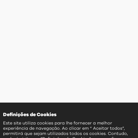
Definições de Cookies
Este site utiliza cookies para lhe fornecer a melhor
experiência de navegação. Ao clicar em “ Aceitar todos”,
permitirá que sejam utilizados todos os cookies. Contudo,