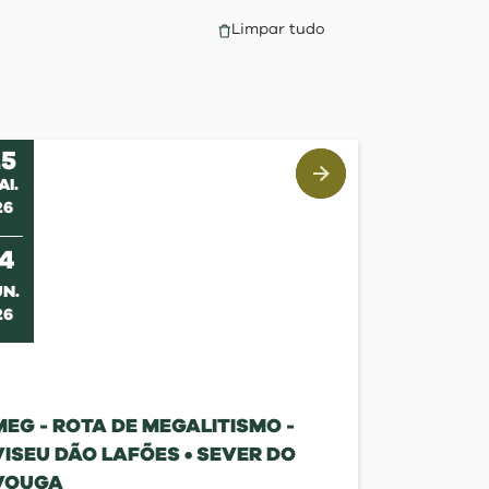
Limpar tudo
25
AI
.
26
s
14
UN
.
26
MEG - ROTA DE MEGALITISMO -
VISEU DÃO LAFÕES • SEVER DO
VOUGA