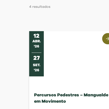
Regulamentos
4
resultados
12
ABR
.
'
26
27
SET
.
'
26
Percursos Pedestres – Mangualde
em Movimento