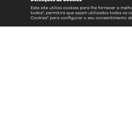
Este site utiliza cookies para lhe fornecer a mel
todos”, permitirá que sejam utilizados todos os c
Cookies" para configurar o seu consentimento d
ac
>> S
>> 
>> 
>> 
>> 