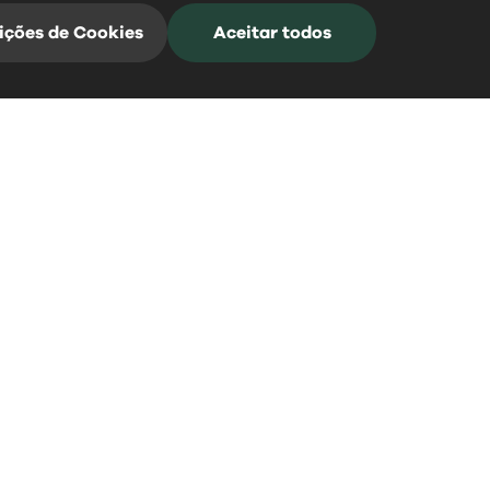
ições de Cookies
Aceitar todos
Mangualde Acontece
Subscreva a nossa Newsletter para estar
sempre informado
*Campos de preenchimento obrigatório
0