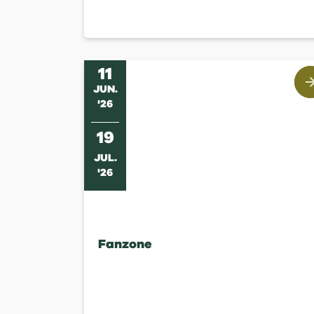
11
JUN
.
'
26
19
JUL
.
'
26
Fanzone