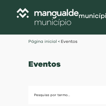
municíp
Câmara Munic
Página inicial
<
Eventos
Assembleia M
Freguesias
Eventos
Contratação P
Projetos Cofi
Recursos Hu
Programa de
Normativo
Gestão Financ