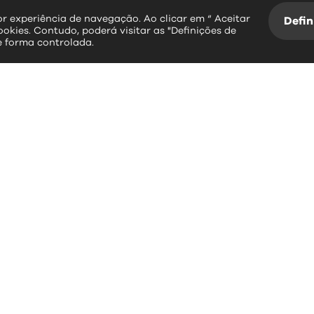
hor experiência de navegação. Ao clicar em “ Aceitar
Defin
ookies. Contudo, poderá visitar as "Definições de
e forma controlada.
essos rápidos
contactos
erviços Online
Largo Dr. Couto
Informação Geográfica
3534-004 Mangualde
Plataforma SIGA
Leitura da Água
+351 232 619 88
BUPI