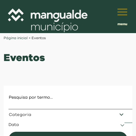
menu
Português
Página inicial
<
Eventos
English
Eventos
Français
município
Español
viver
Traduzido por:
investir
Categoria
balcão digital
Data